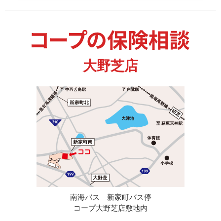
大野芝店
南海バス 新家町バス停
コープ大野芝店敷地内