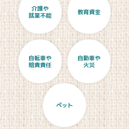
介護や
教育資金
就業不能
自転車や
自動車や
賠責責任
火災
ペット