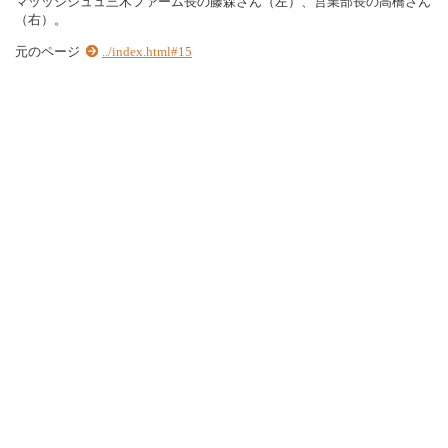
マッッシシュュ三木ファーム長の藤森さん（左）、営業部長の高橋さん
（右）。
元のページ
../index.html#15