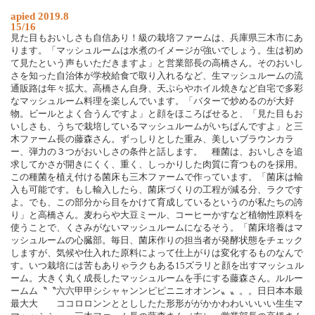
apied 2019.8
15/16
見た目もおいしさも自信あり！級の栽培ファームは、兵庫県三木市にあ
ります。「マッシュルームは水煮のイメージが強いでしょう。生は初め
て見たという声もいただきますよ」と営業部長の高橋さん。そのおいし
さを知った自治体が学校給食で取り入れるなど、生マッシュルームの流
通販路は年々拡大。高橋さん自身、天ぷらやホイル焼きなど自宅で多彩
なマッシュルーム料理を楽しんでいます。「バターで炒めるのが大好
物。ビールとよく合うんですよ」と顔をほころばせると、「見た目もお
いしさも、うちで栽培しているマッシュルームがいちばんですよ」と三
木ファーム長の藤森さん。ずっしりとした重み、美しいブラウンカラ
ー、弾力の３つがおいしさの条件と話します。 種菌は、おいしさを追
求してかさが開きにくく、重く、しっかりした肉質に育つものを採用。
この種菌を植え付ける菌床も三木ファームで作っています。「菌床は輸
入も可能です。もし輸入したら、菌床づくりの工程が減る分、ラクです
よ。でも、この部分から目をかけて育成しているというのが私たちの誇
り」と高橋さん。麦わらや大豆ミール、コーヒーかすなど植物性原料を
使うことで、くさみがないマッシュルームになるそう。「菌床培養はマ
ッシュルームの心臓部。毎日、菌床作りの担当者が発酵状態をチェック
しますが、気候や仕入れた原料によって仕上がりは変化するものなんで
す。いつ栽培には苦もありゃラクもある15ズラリと顔を出すマッシュル
ーム。大きく丸く成長したマッシュルームを手にする藤森さん。ルルー
ームム〝〝六六甲甲シシャャンンピピニニオオンン〟〟。。日日本本最
最大大 ココロロンンととししたた形形ががかかわわいいいい生生マ