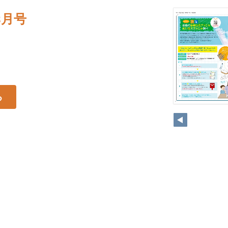
8月号
る
2