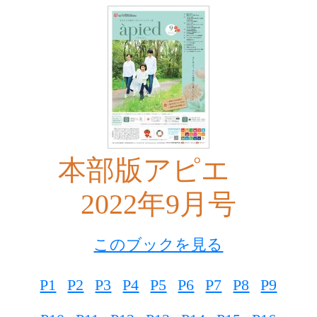
本部版アピエ
2022年9月号
このブックを見る
P1
P2
P3
P4
P5
P6
P7
P8
P9