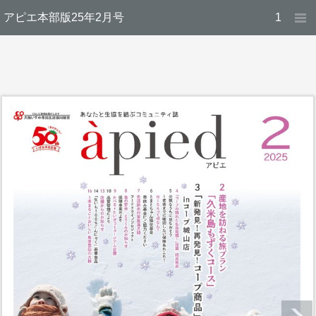
アピエ本部版25年2月号
1