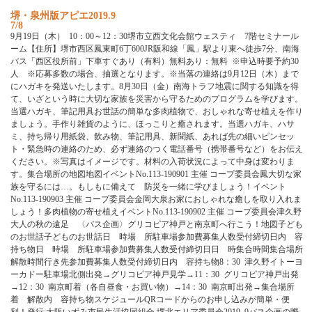
堺・泉州版アピエ2019.9
7/8
9月19日（木） 10：00～12：30堺市立西文化会館ウェスティ 7階セミナール
ーム【住所】堺市西区鳳東町6丁600JR阪和線「鳳」駅より東へ徒歩7分、南海
バス「西区役所前」下車すぐあり（有料）無料あり：無料 ※申込時要予約30
人 ※応募多数の場合、抽選となります。※当落の連絡は9月12日（木）まで
にハガキを発送いたします。8月30日（金）南海トラフ地震に関する知識を得
て、いざという時に大切な家族を災害から守るためのプログラムを学びます。
当選ハガキ、筆記用具お世話の簡単な多肉植物で、おしゃれな寄せ植えを作り
ましょう。手作り雑貨のように、ほっこりと癒されます。当選ハガキ、ハサ
ミ、持ち帰り用紙袋、飲み物、筆記用具、新聞紙、あれば先の細いピンセッ
ト・緊急時の連絡のため、必ず連絡のつく電話番号（携帯番号など）をお伝え
ください。※写真はイメージです。材料の入荷状況によって中身は変わりま
す。集合場所の地図地図イベントNo.113-190901 主催 コープ委員会鳳大切な家
族を守るには…。もしもに備えて 防災を一緒に学びましょう！イベント
No.113-190903 主催 コープ委員会金岡大泉お家におしゃれな癒しを取り入れま
しょう！多肉植物の寄せ植えイベントNo.113-190902 主催 コープ委員会津久野
大人の秋の遠足 〈バス企画〉グリコピア神戸と南京町へ行こう！地図子ども
のお世話子どものお世話日 時場 所駐車場参加費募集人数受付締切日内 容
持ち物日 時場 所駐車場参加費募集人数受付締切日日 時集合時間集合場所
解散時間行き先参加費募集人数受付締切日内 容持ち物8：30 津久野イトーヨ
ーカドー駐車場北側出発→グリコピア神戸見学→11：30 グリコピア神戸出発
→12：30 南京町着（各自昼食・お買い物）→14：30 南京町出発→集合場所
着 解散内 容持ち物スケジュールQRコードからのお申し込みが簡単・便