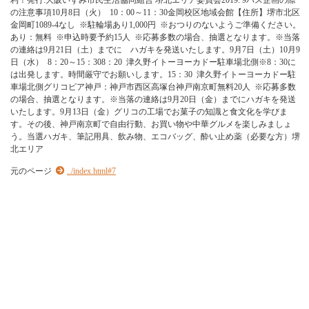
利！発行:大阪いずみ市民生活協同組合 堺北エリア委員会2019. 9バス企画の際
の注意事項10月8日（火） 10：00～11：30金岡校区地域会館【住所】堺市北区
金岡町1089-4なし ※駐輪場あり1,000円 ※おつりのないようご準備ください。
あり：無料 ※申込時要予約15人 ※応募多数の場合、抽選となります。※当落
の連絡は9月21日（土）までに ハガキを発送いたします。9月7日（土）10月9
日（水） 8：20～15：308：20 津久野イトーヨーカドー駐車場北側※8：30に
は出発します。時間厳守でお願いします。15：30 津久野イトーヨーカドー駐
車場北側グリコピア神戸：神戸市西区高塚台神戸南京町無料20人 ※応募多数
の場合、抽選となります。※当落の連絡は9月20日（金）までにハガキを発送
いたします。9月13日（金）グリコの工場でお菓子の知識と食文化を学びま
す。その後、神戸南京町で自由行動、お買い物や中華グルメを楽しみましょ
う。当選ハガキ、筆記用具、飲み物、エコバッグ、酔い止め薬（必要な方）堺
北エリア
元のページ
../index.html#7