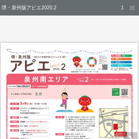
堺・泉州版アピエ2020.2
1