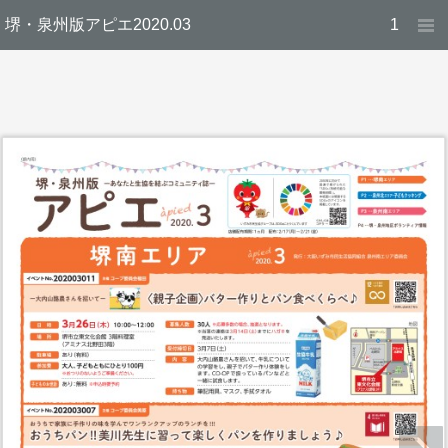
堺・泉州版アピエ2020.03
1