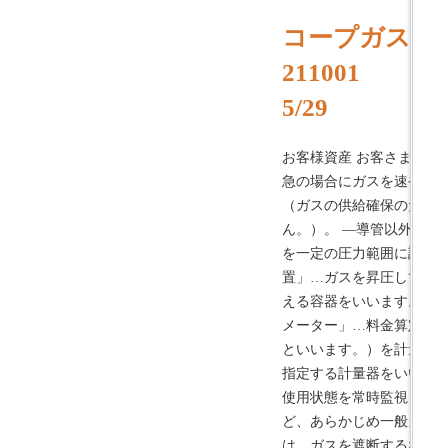
コープガス 
211001
5/29
お客様資産 お客さま資産 
急の場合にガスを速やか
（ガスの供給確保のため
ん。）。 ―導管以外の供給
を一定の圧力範囲に調整す
置」…ガスを昇圧して供
える容器をいいます。）を
メーター」…料金算定の
といいます。）を計量す
指定する計量器をいいます
使用状態を常時監視し、
ど、あらかじめ一般ガス
は、ガスを遮断するなど