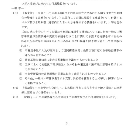
取次供給基本約款
代表的な例 （12） 「ガス遮断装置」…危
に遮断することができる装置をいいます
本支管に設置されるバルブを含みませ
施設― （13） 「整圧器」…ガスの圧力
る装置をいいます。 （14） 「昇圧供給装
給する装置で、蓄ガス器（ガスを高圧で蓄
備えないものをいいます。 （15） 「ガス
基礎となるガスの使用量（以下「使用量」
るために用いられる一般ガス導管事業者が
。 （16） 「マイコンメーター」…ガスの
漏えい、使用量の急増や長時間使用時な
導管事業者が設定した条件に一致したとき
の保安機能を有するガスメーターをいいま