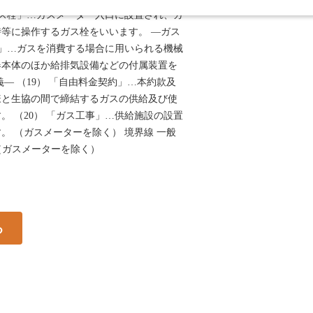
ーガス栓」…ガスメーター入口に設置され、ガ
等に操作するガス栓をいいます。 ―ガス
機器」…ガスを消費する場合に用いられる機械
器本体のほか給排気設備などの付属装置を
― （19） 「自由料金契約」…本約款及
様と生協の間で締結するガスの供給及び使
。 （20） 「ガス工事」…供給施設の設置
。 （ガスメーターを除く） 境界線 一般
 （ガスメーターを除く）
る