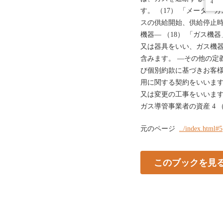
4
す。 （17） 「メータ
スの供給開始、供給停止時
機器― （18） 「ガス
又は器具をいい、ガス機
含みます。 ―その他の定義
び個別約款に基づきお客
用に関する契約をいいます
又は変更の工事をいいます
ガス導管事業者の資産 4
元のページ
../index.html#5
このブックを見