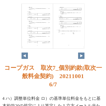
6
7
コープガス 取次7_個別約款(取次一
般料金契約) 20211001
6/7
4 ハ）調整単位料金 ロ）の基準単位料金をもとに基
本約款20の規定により算定した１立方メートル当た