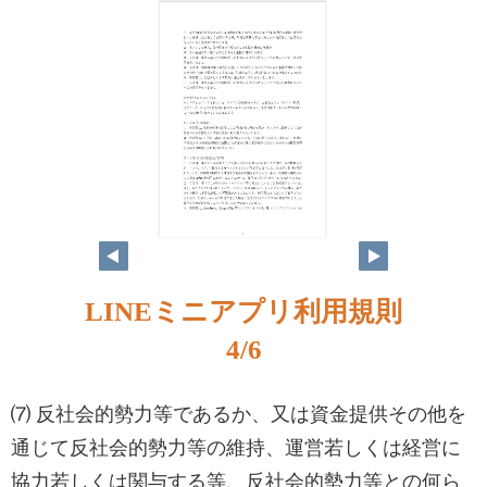
4
LINEミニアプリ利用規則
4/6
⑺ 反社会的勢力等であるか、又は資金提供その他を
通じて反社会的勢力等の維持、運営若しくは経営に
協力若しくは関与する等、反社会的勢力等との何ら