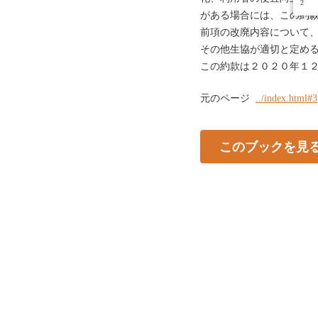
2
がある場合には、この約款
前項の改廃内容について
その他生協が適切と定める
この約款は２０２０年１
元のページ
../index.html#3
このブックを見