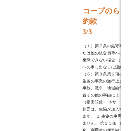
コープのらく
約款
3/3
（１）第７条の厳守事項を
たは他の組合員等への迷惑
乗降できない場合 （４）
への申し出なしに連続し
（６）第８条第２項の休止
生協の事業の遂行上支障が
事故、戦争・地域紛争、
置その他の事由によって、
（損害賠償） 本サービス
範囲は、生協が加入する
ます。 ２ 生協の車両の
ません。 第１３条 （約
化、利用者の便宜向上、