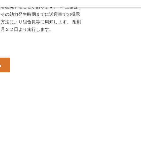
を改廃することがあります。 ２ 生協は、
、その効力発生時期までに送迎車での掲示
方法により組合員等に周知します。 附則
２月２２日より施行します。
る