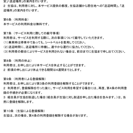
らくショッピングカー
守らなかった場合 （２）生協、同職員ま
行為を行った場合 （３）独力で送迎車に
生協店舗の利用意思がない場合 （５）生協
て２回本サービスを利用しなかった場合
期間を超えて休止した場合 （７）その他
あるとき 第１１条 （免責事項） 災害、
テロ、感染症、行政庁の処分・指導等の措
送迎できない場合があります。 第１２条
の利用に関して、生協が利用者に賠償する
自動車保険における補償の適用範囲となり
運行に起因する事故以外は補償の対象となり
款の改廃） 生協は、サービスの充実・合理
その他本サービスの円滑な実施のため必要