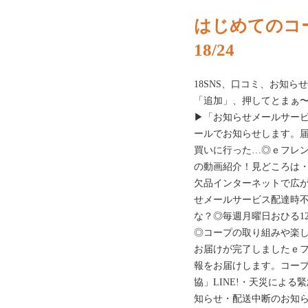
はじめてのコー
18/24
18SNS、口コミ、お知
「追加」、押してとまぁ〜(^
▶「お知らせメールサー
ールでお知らせします。
買いに行った…◎ｅフレ
の動画紹介！見どころは・
欠品インターネットで広が
せメールサービス配達時
な？◎毎週月曜日おひる1
◎コープの取り組みや楽
お届けが完了しましたｅ
報をお届けします。コー
協」LINE!・天災によ
知らせ・配送中断のお知