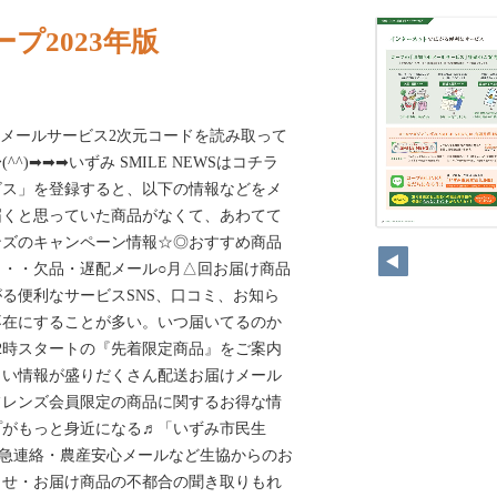
プ2023年版
らせメールサービス2次元コードを読み取って
^)➡➡➡いずみ SMILE NEWSはコチラ
ビス」を登録すると、以下の情報などをメ
届くと思っていた商品がなくて、あわてて
18
ンズのキャンペーン情報☆◎おすすめ商品
・・欠品・遅配メール○月△回お届け商品
る便利なサービスSNS、口コミ、お知ら
不在にすることが多い。いつ届いてるのか
2時スタートの『先着限定商品』をご案内
しい情報が盛りだくさん配送お届けメール
フレンズ会員限定の商品に関するお得な情
プがもっと身近になる♬「いずみ市民生
る緊急連絡・農産安心メールなど生協からのお
らせ・お届け商品の不都合の聞き取りもれ