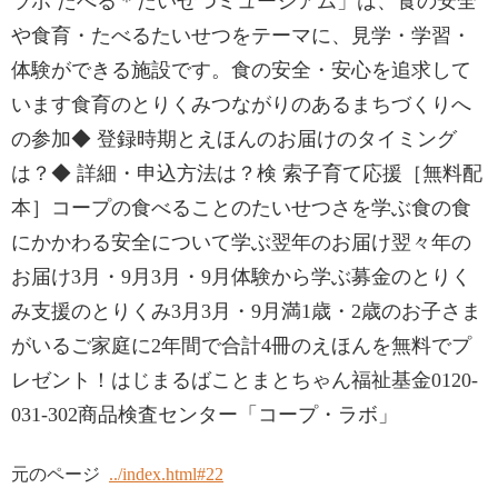
ラボ たべる＊たいせつミュージアム」は、食の安全
や食育・たべるたいせつをテーマに、見学・学習・
体験ができる施設です。食の安全・安心を追求して
います食育のとりくみつながりのあるまちづくりへ
の参加◆ 登録時期とえほんのお届けのタイミング
は？◆ 詳細・申込方法は？検 索子育て応援［無料配
本］コープの食べることのたいせつさを学ぶ食の食
にかかわる安全について学ぶ翌年のお届け翌々年の
お届け3月・9月3月・9月体験から学ぶ募金のとりく
み支援のとりくみ3月3月・9月満1歳・2歳のお子さま
がいるご家庭に2年間で合計4冊のえほんを無料でプ
レゼント！はじまるばことまとちゃん福祉基金0120-
031-302商品検査センター「コープ・ラボ」
元のページ
../index.html#22