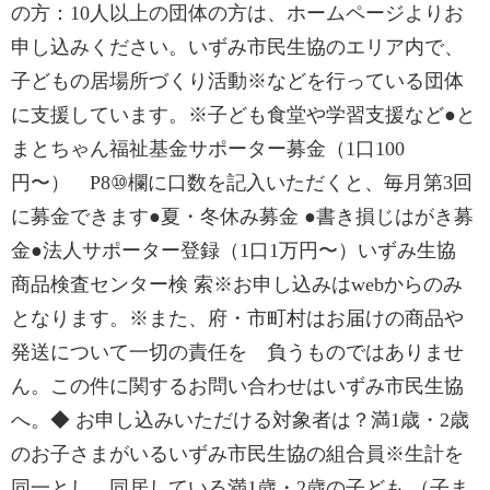
の方：10人以上の団体の方は、ホームページよりお
申し込みください。いずみ市民生協のエリア内で、
子どもの居場所づくり活動※などを行っている団体
に支援しています。※子ども食堂や学習支援など●と
まとちゃん福祉基金サポーター募金（1口100
円〜） P8⑩欄に口数を記入いただくと、毎月第3回
に募金できます●夏・冬休み募金 ●書き損じはがき募
金●法人サポーター登録（1口1万円〜）いずみ生協
商品検査センター検 索※お申し込みはwebからのみ
となります。※また、府・市町村はお届けの商品や
発送について一切の責任を 負うものではありませ
ん。この件に関するお問い合わせはいずみ市民生協
へ。◆ お申し込みいただける対象者は？満1歳・2歳
のお子さまがいるいずみ市民生協の組合員※生計を
同一とし、同居している満1歳・2歳の子ども （子ま