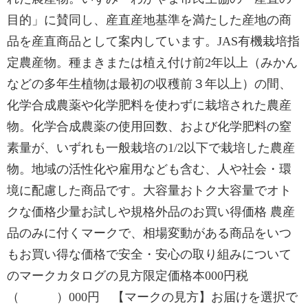
目的」に賛同し、産直産地基準を満たした産地の商
品を産直商品として案内しています。JAS有機栽培指
定農産物。種まきまたは植え付け前2年以上（みかん
などの多年生植物は最初の収穫前３年以上）の間、
化学合成農薬や化学肥料を使わずに栽培された農産
物。化学合成農薬の使用回数、および化学肥料の窒
素量が、いずれも一般栽培の1/2以下で栽培した農産
物。地域の活性化や雇用なども含む、人や社会・環
境に配慮した商品です。大容量おトク大容量でオト
クな価格少量お試しや規格外品のお買い得価格 農産
品のみに付くマークで、相場変動がある商品をいつ
もお買い得な価格で安全・安心の取り組みについて
のマークカタログの見方限定価格本000円税
（ ）000円 【マークの見方】お届けを選択で