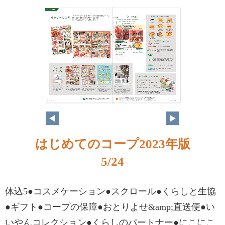
4
5
はじめてのコープ2023年版
5/24
体込5●コスメケーション●スクロール●くらしと生協
●ギフト●コープの保障●おとりよせ&amp;直送便●い
いやんコレクション●くらしのパートナー●にこにこ