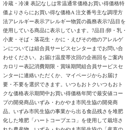
冷蔵・冷凍 表記なしは常温通常価格お買い得価格特
価よりさらにお買い得な価格A 注文番号主な調理方
法アレルギー表示アレルギー物質の義務表示7品目を
使用している商品に表示しています。7品目:卵・乳・
小麦・そば・落花生・かに・えびその他のアレルゲ
ンについては組合員サービスセンターまでお問い合
わせください。お届け温度帯次回の企画回をご案内
カロリー表記消費期限・賞味期間組合員サービスセ
ンターに連絡いただくか、マイページからお届け
要・不要を選択できます。いつもおトクいつもおト
クな価格表示期間中お買い得価格年間で最安値コー
プの開発商品いずみ・わかやま市民生協の開発商
品。いずみ市民生協の事業から出る食品残さを堆肥
化した堆肥「ハートコープエコ」を使用して栽培さ
れた農産物。いずみ・わかやま市民生協の「産直の