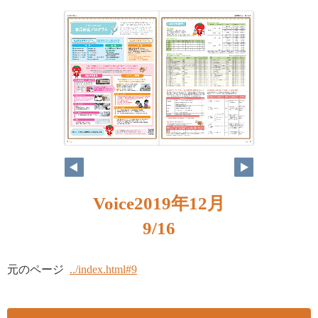
8
9
Voice2019年12月
9/16
元のページ
../index.html#9