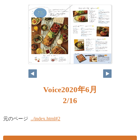
2
3
Voice2020年6月
2/16
元のページ
../index.html#2