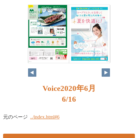
6
7
Voice2020年6月
6/16
元のページ
../index.html#6