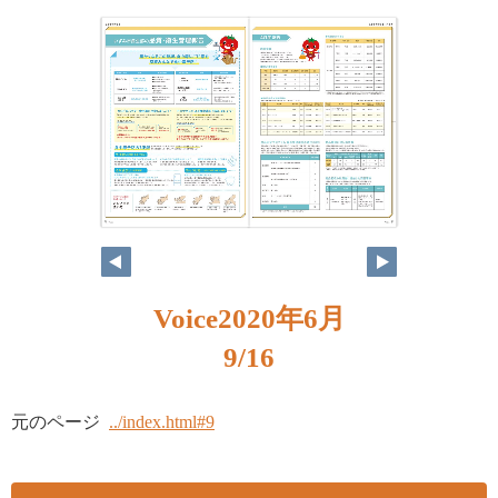
8
9
Voice2020年6月
9/16
元のページ
../index.html#9