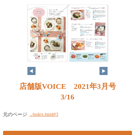
2
3
店舗版VOICE 2021年3月号
3/16
元のページ
../index.html#3