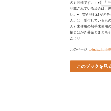
8
のも同様です。）●書き損
記載されている場合は、
い。●「書き損じはがき募
ん。〇：受付しているも
ん）未使用の切手未使用
損じはがき募金とまとち
だより
元のページ
../index.html#8
このブックを見