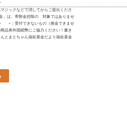
じはがきに、住所や氏名などの個人情報が
黒マジックなどで消してからご提出くださ
金」は、寄附金控除の 対象ではありませ
の ×：受付できないもの（換金できませ
の商品券外国紙幣にご協力ください！書き
ゃんとまとちゃん福祉基金だより福祉基金
る