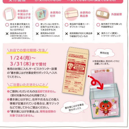
 2022年1月号
募金受付ボックス宛名を書き間違えたはが
がきなど投函済みのはがき※宛所不明で戻
できません。使っていない切手や、封筒や
OK使用済みの切手（消印が押されている
ド・ギフトカードなど使用期限が切れた商
※専用封筒は、受付ボックスに 設置して
帰った外国紙幣など海外コイン（硬貨）、
き損じた年賀はがきやご家庭に眠っている
受付品を受付ボックスに設置している専用
い。お店での受付期間・方法１/２４
で受付専用の封筒に入れ、サービスカウン
がき募金受付ボックス」へ入れてくださ
こと受付品目未投函の年賀はがき官製はが
のは返却できません。 （受付対象外のも