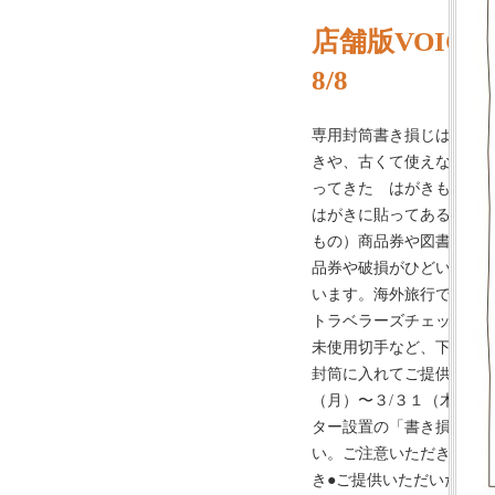
店舗版VOICE
8/8
専用封筒書き損じはがき
きや、古くて使えないは
ってきた はがきも受付
はがきに貼ってある切手も
もの）商品券や図書カー
品券や破損がひどいもの
います。海外旅行で持ち
トラベラーズチェック書
未使用切手など、下記の
封筒に入れてご提供くださ
（月）〜３/３１（木）ま
ター設置の「書き損じは
い。ご注意いただきたい
き●ご提供いただいたも