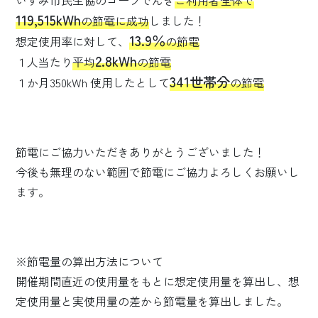
いずみ市民生協のコープでんき
ご利用者全体で
119,515kWh
の節電に成功
しました！
13.9％
想定使用率に対して、
の節電
2.8kWh
１人当たり
平均
の節電
341世帯分
１か月350kWh 使用したとして
の節電
節電にご協力いただきありがとうございました！
今後も無理のない範囲で節電にご協力よろしくお願いし
ます。
※節電量の算出方法について
開催期間直近の使用量をもとに想定使用量を算出し、想
定使用量と実使用量の差から節電量を算出しました。