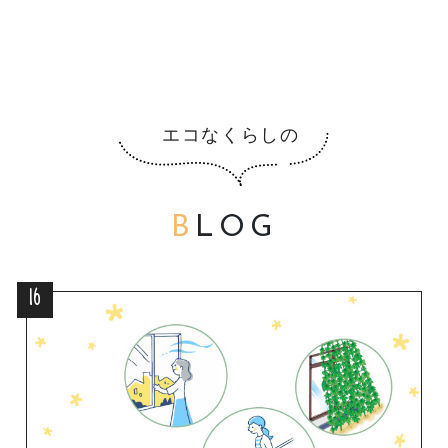
B
LOG
16