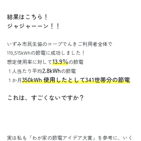
結果はこちら！
ジャジャーーン！！
いずみ市民生協のコープでんきご利用者全体で
119,515kWh
の節電に成功しました！
13.9％
想定使用率に対して
の節電
2.8kWh
１人当たり平均
の節電
350kWh 使用したとして341世帯分の節電
１か月
これは、すごくないですか？
実は私も「わが家の節電アイデア大賞」を参考に、
いく