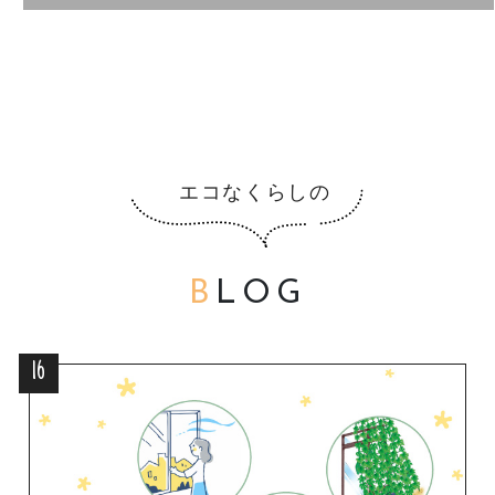
B
LOG
16