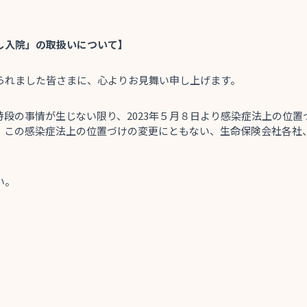
し入院」
の取扱い
に
ついて】
られました
皆
さまに、心よりお見舞い申し上げます。
段の事情が生じない限り、2023年５月８日より感染症法上の位
。この感染症法上の位置づけの変更にともない
、生命保険会社各社
い。