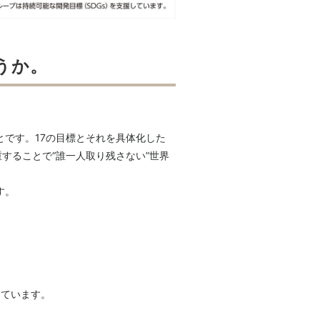
うか。
ことです。17の目標とそれを具体化した
することで“誰一人取り残さない”世界
す。
しています。