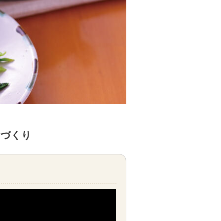
。
所づくり