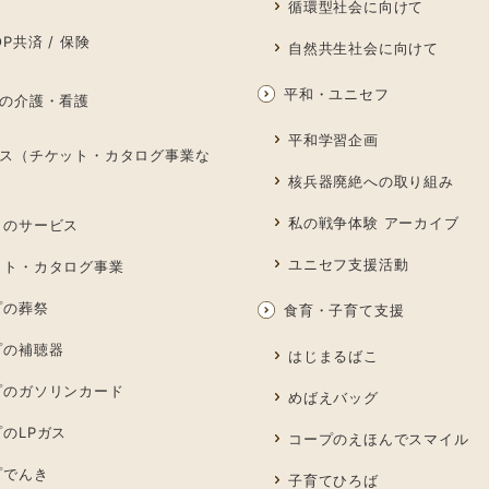
循環型社会に向けて
P共済 / 保険
自然共生社会に向けて
平和・ユニセフ
の介護・看護
平和学習企画
ス（チケット・カタログ事業な
核兵器廃絶への取り組み
私の戦争体験 アーカイブ
しのサービス
ユニセフ支援活動
ット・カタログ事業
プの葬祭
食育・子育て支援
プの補聴器
はじまるばこ
プのガソリンカード
めばえバッグ
のLPガス
コープのえほんでスマイル
プでんき
子育てひろば