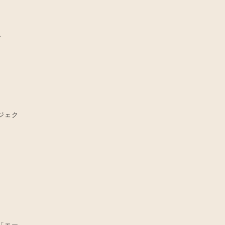
ム
ジェク
「エー