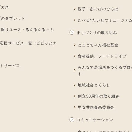
プガス
親子・あそびのひろば
プのタブレット
たべる*たいせつミュージア
も服リユース・るんるんる～ぷ
まちづくりの取り組み
応援サービス一覧（ビビッとナ
とまとちゃん福祉基金
食材提供、フードドライブ
トサービス
みんなで居場所をつくるプロ
ト
地域社会とくらし
創立50周年の取り組み
男女共同参画委員会
コミュニケーション
食とくらしのクチコミサイト