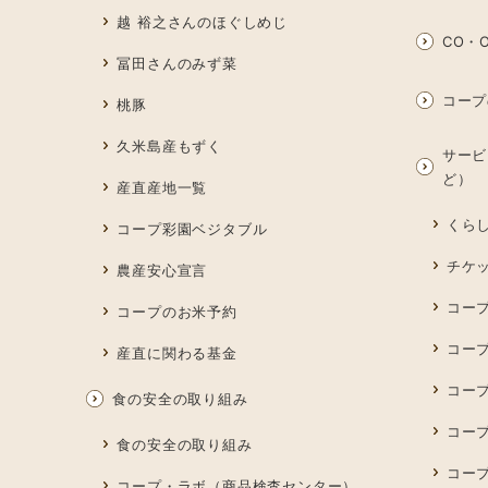
越 裕之さんのほぐしめじ
CO・O
冨田さんのみず菜
コープ
桃豚
久米島産もずく
サービ
ど）
産直産地一覧
くら
コープ彩園ベジタブル
チケ
農産安心宣言
コー
コープのお米予約
コー
産直に関わる基金
コー
食の安全の取り組み
コープ
食の安全の取り組み
コー
コープ・ラボ（商品検査センター）