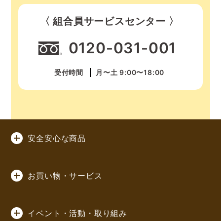
〈 組合員サービスセンター 〉
電子マネーはアプリを
ダウンロードすると
0120-031-001
すぐに使用できますか？
受付時間
月〜土 9:00〜18:00
電子マネーのご使用には、
アプリダウンロード後、
アプリへのログインが必要です。
アプリへのログインには事前の
eフレンズ登録が必要です。
安全安心な商品
eフレンズ新規登録についてはこちら
お買い物・サービス
イベント・活動・取り組み