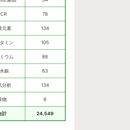
PCR
78
量元素
134
タミン
105
ミウム
88
水銀
63
気分析
134
異物
6
合計
24,549