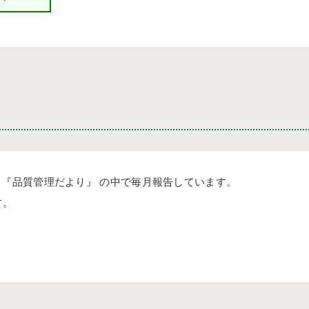
の 『品質管理だより』 の中で毎月報告しています。
す。