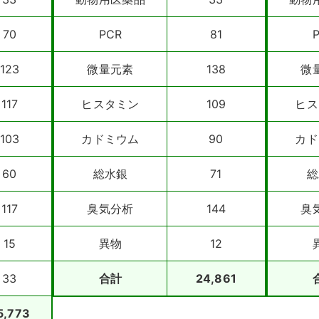
70
PCR
81
123
微量元素
138
微
117
ヒスタミン
109
ヒス
103
カドミウム
90
カド
60
総水銀
71
総
117
臭気分析
144
臭
15
異物
12
33
合計
24,861
5,773