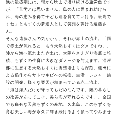
漁の最盛期には、朝から晩まで潜り続ける重労働です
が、「苦労とは思いません。島の人に囲まれ助けら
れ、海の恵みを得て子ども達を育てていける。最高で
すね」ともずくの夢追人として笑顔を弾ける遠藤さ
ん。
そんな遠藤さんの気がかり、それが赤土の流出。「雨
で赤土が流れると、もう天然もずくはダメですね」。
陸から海へ流れ出た赤土は、太陽をさえぎり海底に堆
積、もずくの生育に大きなダメージを与えます。沿岸
部に生息する天然もずくは養殖場よりも深刻。棚田に
よる稲作からサトウキビへの転換、生活・レジャー施
設の開発。様々な要因が相まっている赤土流出。
「海は海人だけが守ってもだめなんです。陸の暮らし
の改善があってこそ、美ら海が守れるんです」。全国
でも稀有な天然もずくの産地、久米島。このもずくを
育む美しい海が永久に輝き続けるよう願ってやみませ