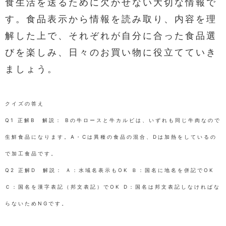
食生活を送るために欠かせない大切な情報で
す。食品表示から情報を読み取り、内容を理
解した上で、それぞれが自分に合った食品選
びを楽しみ、日々のお買い物に役立てていき
ましょう。
クイズの答え
Q1 正解B 解説： Bの牛ロースと牛カルビは、いずれも同じ牛肉なので
生鮮食品になります。A・Cは異種の食品の混合、Dは加熱をしているの
で加工食品です。
Q2 正解D 解説： Ａ：水域名表示もOK Ｂ：国名に地名を併記でOK
Ｃ：国名を漢字表記（邦文表記）でOK D：国名は邦文表記しなければな
らないためNGです。