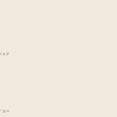
ム
ジェク
「エー