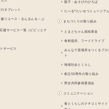
プガス
親子・あそびのひろば
プのタブレット
たべる*たいせつミュージア
も服リユース・るんるんる～ぷ
まちづくりの取り組み
応援サービス一覧（ビビッとナ
とまとちゃん福祉基金
食材提供、フードドライブ
トサービス
みんなで居場所をつくるプロ
ト
地域社会とくらし
創立50周年の取り組み
男女共同参画委員会
コミュニケーション
食とくらしのクチコミサイト
ナ！」