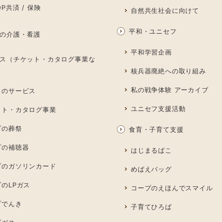
P共済 / 保険
自然共生社会に向けて
平和・ユニセフ
の介護・看護
平和学習企画
ス（チケット・カタログ事業な
核兵器廃絶への取り組み
私の戦争体験 アーカイブ
しのサービス
ユニセフ支援活動
ット・カタログ事業
プの葬祭
食育・子育て支援
プの補聴器
はじまるばこ
プのガソリンカード
めばえバッグ
のLPガス
コープのえほんでスマイル
プでんき
子育てひろば