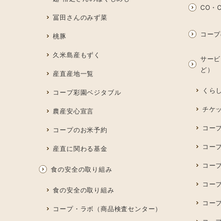
CO・O
冨田さんのみず菜
コープ
桃豚
久米島産もずく
サービ
ど）
産直産地一覧
くら
コープ彩園ベジタブル
チケ
農産安心宣言
コー
コープのお米予約
コー
産直に関わる基金
コー
食の安全の取り組み
コープ
食の安全の取り組み
コー
コープ・ラボ（商品検査センター）