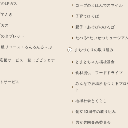
のLPガス
コープのえほんでスマイル
プでんき
子育てひろば
プガス
親子・あそびのひろば
プのタブレット
たべる*たいせつミュージア
も服リユース・るんるんる～ぷ
まちづくりの取り組み
応援サービス一覧（ビビッとナ
とまとちゃん福祉基金
食材提供、フードドライブ
トサービス
みんなで居場所をつくるプロ
ト
地域社会とくらし
創立50周年の取り組み
男女共同参画委員会