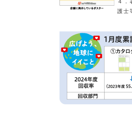
４．
護士