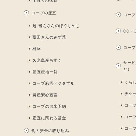
子育て応援食
コープの産直
コープ
越 裕之さんのほぐしめじ
CO・O
冨田さんのみず菜
コープ
桃豚
久米島産もずく
サービ
ど）
産直産地一覧
くら
コープ彩園ベジタブル
チケ
農産安心宣言
コー
コープのお米予約
コー
産直に関わる基金
コー
食の安全の取り組み