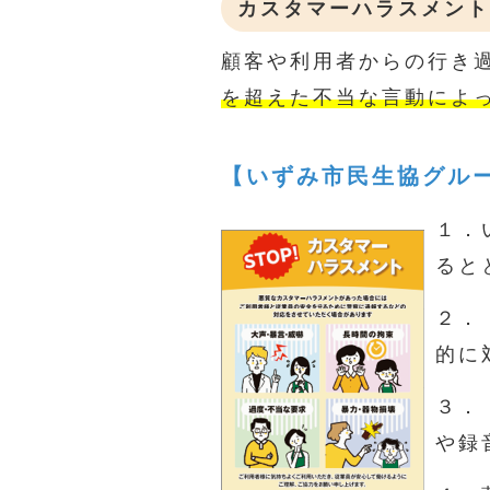
カスタマーハラスメント
顧客や利用者からの行き
を超えた不当な言動によ
【いずみ市民生協グル
１．
ると
２．
的に
３．
や録