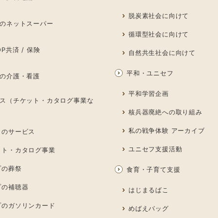
脱炭素社会に向けて
のネットスーパー
循環型社会に向けて
P共済 / 保険
自然共生社会に向けて
平和・ユニセフ
の介護・看護
平和学習企画
ス（チケット・カタログ事業な
核兵器廃絶への取り組み
私の戦争体験 アーカイブ
しのサービス
ユニセフ支援活動
ット・カタログ事業
プの葬祭
食育・子育て支援
プの補聴器
はじまるばこ
プのガソリンカード
めばえバッグ