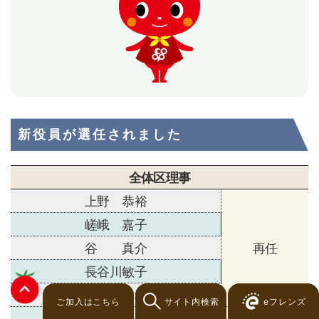
新役員が選任されました
全体区理事
上野 恭裕
嵯峨 嘉子
谷 真介
再任
長谷川敏子
平川 秀幸
ご加入はこちら
サイト内検索
eフレンズ
松下 秀介