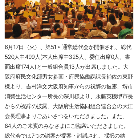
6月17日（火）、第51回通常総代会が開催され、総代
520人中499人(本人出席中325人、委任出席0人、書
面出席174人)と一般組合員13人が出席しました。大
阪府府民文化部男女参画・府民協働課課長補佐の東野
様より、吉村洋文大阪府知事からの祝辞の披露、堺市
消費生活センター所長の深川様より、永藤英機堺市長
からの祝辞の披露、大阪府生活協同組合連合会の大江
会長理事よりごあいさつをいただきました。また、
84人のご来賓のみなさまにご臨席いただきました。
総代会では7つの議案が提案・討議され、採択の結