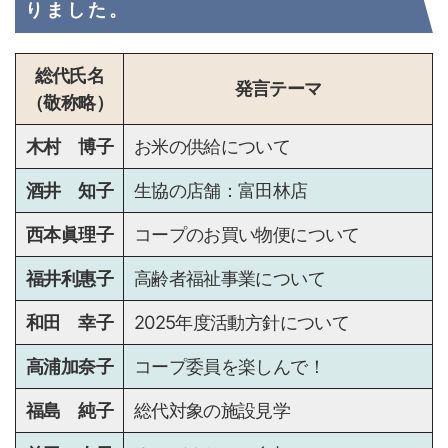
りました。
総代氏名
発言テーマ
（敬称略）
木村 博子
お米の供給について
酒井 知子
生協の店舗：富田林店
西本眞理子
コープのお買い物便について
福井利惠子
高齢者福祉事業について
和田 幸子
2025年度活動方針について
高浦加奈子
コープ委員を楽しんで！
福島 純子
総代対象の施設見学