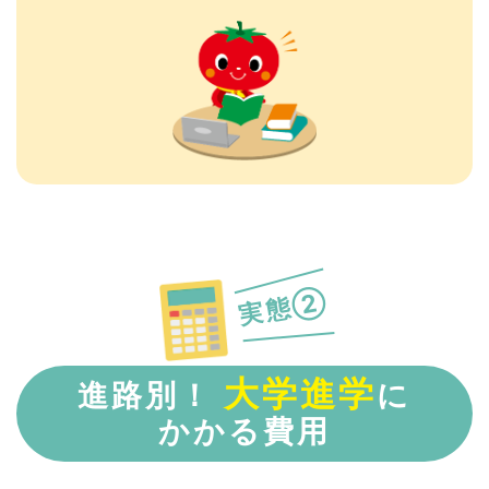
実態②
大学進学
進路別！
に
かかる費用