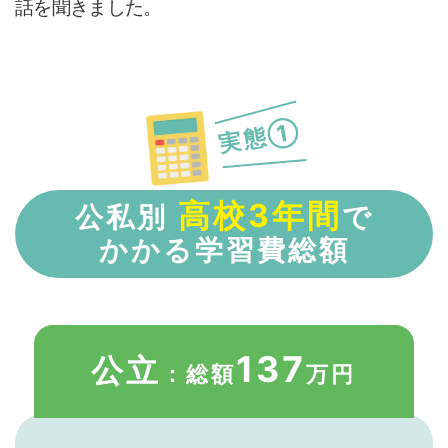
話を聞きました。
実態①
高校3年間
公私別
で
かかる学習費総額
137
公立
：総額
万円