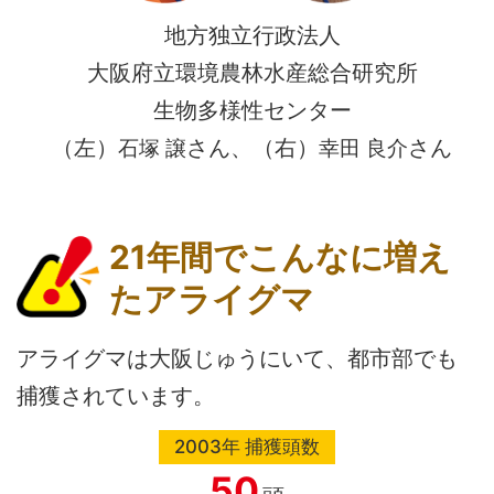
地方独立行政法人
大阪府立環境農林水産総合研究所
生物多様性センター
（左）
さん、（右）
さん
石塚 譲
幸田 良介
21年間でこんなに増え
た
アライグマ
アライグマは大阪じゅうにいて、都市部でも
捕獲されています。
2003年
捕獲頭数
50