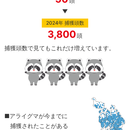
頭
2024年
捕獲頭数
3,800
頭
捕獲頭数で見てもこれだけ増えています。
■アライグマが今までに
捕獲されたことがある