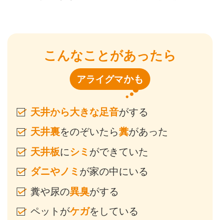
こんなことがあったら
かも
アライグマ
天井から大きな足音
がする
天井裏
をのぞいたら
糞
があった
天井板
に
シミ
ができていた
ダニやノミ
が家の中にいる
糞や尿の
異臭
がする
ペットが
ケガ
をしている