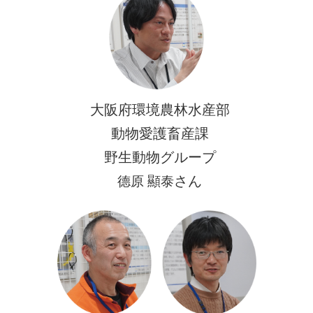
大阪府環境農林水産部
動物愛護畜産課
野生動物グループ
さん
德原 顯泰