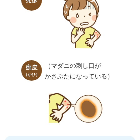
発疹
（マダニの刺し口が
痂皮
（かひ）
かさぶたになっている）