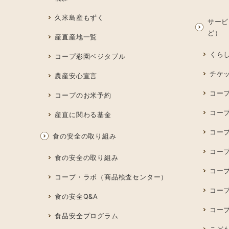
久米島産もずく
サービ
ど）
産直産地一覧
くら
コープ彩園ベジタブル
チケ
農産安心宣言
コー
コープのお米予約
コー
産直に関わる基金
コー
食の安全の取り組み
コープ
食の安全の取り組み
コー
コープ・ラボ（商品検査センター）
コー
食の安全Q&A
コー
食品安全プログラム
こど