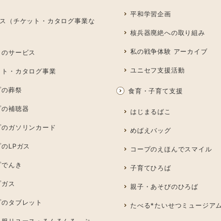
平和学習企画
ス（チケット・カタログ事業な
核兵器廃絶への取り組み
私の戦争体験 アーカイブ
しのサービス
ユニセフ支援活動
ット・カタログ事業
プの葬祭
食育・子育て支援
プの補聴器
はじまるばこ
プのガソリンカード
めばえバッグ
のLPガス
コープのえほんでスマイル
プでんき
子育てひろば
プガス
親子・あそびのひろば
プのタブレット
たべる*たいせつミュージア
も服リユース・るんるんる～ぷ