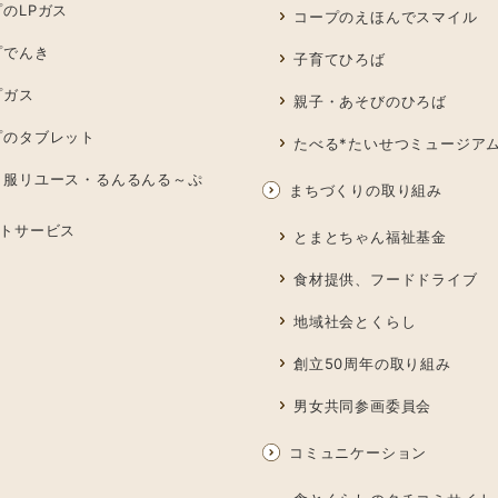
のLPガス
コープのえほんでスマイル
プでんき
子育てひろば
プガス
親子・あそびのひろば
プのタブレット
たべる*たいせつミュージア
も服リユース・るんるんる～ぷ
まちづくりの取り組み
トサービス
とまとちゃん福祉基金
食材提供、フードドライブ
地域社会とくらし
創立50周年の取り組み
男女共同参画委員会
コミュニケーション