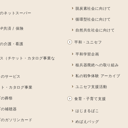
脱炭素社会に向けて
のネットスーパー
循環型社会に向けて
P共済 / 保険
自然共生社会に向けて
平和・ユニセフ
の介護・看護
平和学習企画
ス（チケット・カタログ事業な
核兵器廃絶への取り組み
私の戦争体験 アーカイブ
しのサービス
ユニセフ支援活動
ット・カタログ事業
プの葬祭
食育・子育て支援
プの補聴器
はじまるばこ
プのガソリンカード
めばえバッグ