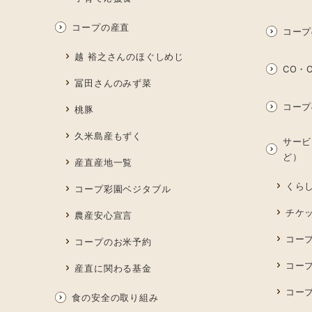
コープの産直
コープ
越 裕之さんのほぐしめじ
CO・O
冨田さんのみず菜
コープ
桃豚
久米島産もずく
サービ
ど）
産直産地一覧
くら
コープ彩園ベジタブル
チケ
農産安心宣言
コー
コープのお米予約
コー
産直に関わる基金
コー
食の安全の取り組み