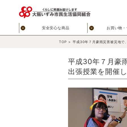
安全安心な商品
お買い物・
TOP
>
平成30年７月豪雨災害被災地で
平成30年７月豪
出張授業を開催