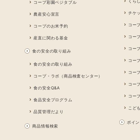
くら
コープ彩園ベジタブル
チケ
農産安心宣言
コー
コープのお米予約
コー
産直に関わる基金
コー
食の安全の取り組み
コープ
食の安全の取り組み
コー
コープ・ラボ（商品検査センター）
コー
食の安全Q&A
コー
食品安全プログラム
こど
品質管理だより
ポイン
商品情報検索