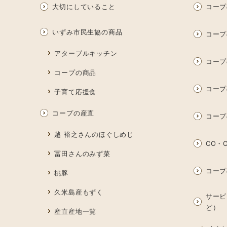
大切にしていること
コープ
いずみ市民生協の商品
コープ
アターブルキッチン
コープ
コープの商品
コープ
子育て応援食
コープの産直
コープ
越 裕之さんのほぐしめじ
CO・O
冨田さんのみず菜
コープ
桃豚
久米島産もずく
サービ
ど）
産直産地一覧