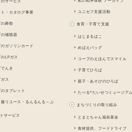
私の戦争体験 アーカイブ
しのサービス
ユニセフ支援活動
ット・カタログ事業
プの葬祭
食育・子育て支援
プの補聴器
はじまるばこ
プのガソリンカード
めばえバッグ
のLPガス
コープのえほんでスマイル
プでんき
子育てひろば
プガス
親子・あそびのひろば
プのタブレット
たべる*たいせつミュージア
も服リユース・るんるんる～ぷ
まちづくりの取り組み
トサービス
とまとちゃん福祉基金
食材提供、フードドライブ