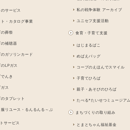
私の戦争体験 アーカイブ
しのサービス
ユニセフ支援活動
ット・カタログ事業
プの葬祭
食育・子育て支援
プの補聴器
はじまるばこ
プのガソリンカード
めばえバッグ
のLPガス
コープのえほんでスマイル
プでんき
子育てひろば
プガス
親子・あそびのひろば
プのタブレット
たべる*たいせつミュージア
も服リユース・るんるんる～ぷ
まちづくりの取り組み
トサービス
とまとちゃん福祉基金