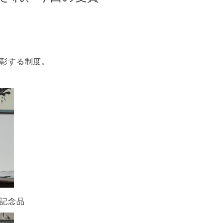
彰する制度。
品