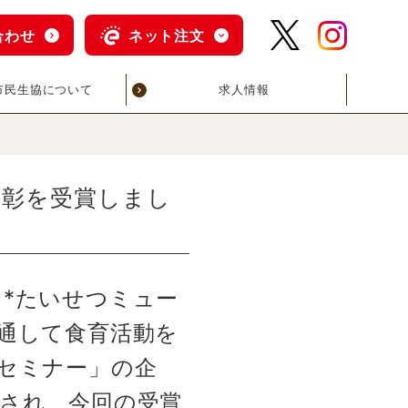
合わせ
ネット注文
市民生協について
求人情報
表彰を受賞しまし
*たいせつミュー
通して食育活動を
セミナー」の企
され、今回の受賞