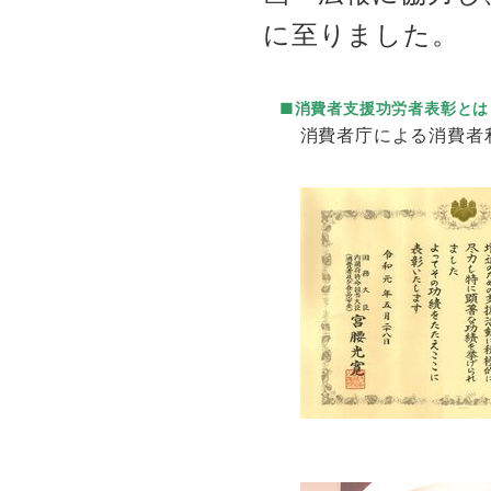
に至りました。
■
消費者支援功労者表彰
とは
消費者庁による消費者利
表彰