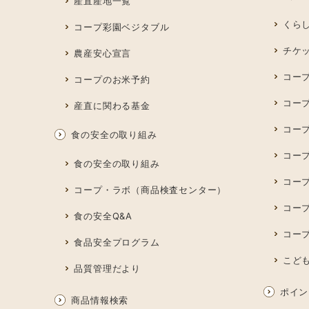
産直産地一覧
くら
コープ彩園ベジタブル
チケ
農産安心宣言
コー
コープのお米予約
コー
産直に関わる基金
コー
食の安全の取り組み
コープ
食の安全の取り組み
コー
コープ・ラボ（商品検査センター）
コー
食の安全Q&A
コー
食品安全プログラム
こど
品質管理だより
ポイン
商品情報検索