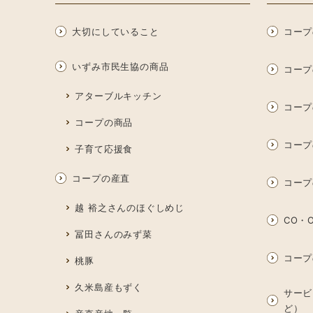
大切にしていること
コープ
いずみ市民生協の商品
コープ
アターブルキッチン
コープ
コープの商品
コープ
子育て応援食
コープの産直
コープ
越 裕之さんのほぐしめじ
CO・O
冨田さんのみず菜
コープ
桃豚
久米島産もずく
サービ
ど）