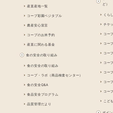
ど）
産直産地一覧
くら
コープ彩園ベジタブル
チケ
農産安心宣言
コー
コープのお米予約
コー
産直に関わる基金
コー
食の安全の取り組み
コープ
食の安全の取り組み
コー
コープ・ラボ（商品検査センター）
コー
食の安全Q&A
コー
食品安全プログラム
こど
品質管理だより
ポイン