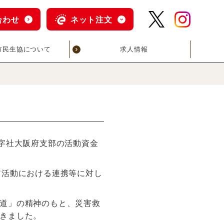
合わせ
ネット注文
市民生協について
求人情報
字社大阪府支部の活動資金
ア活動における連携等に対し
道」の精神のもと、災害救
きました。