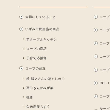
大切にしていること
コープ
いずみ市民生協の商品
コープ
アターブルキッチン
コープ
コープの商品
コープ
子育て応援食
コープの産直
コープ
越 裕之さんのほぐしめじ
CO・O
冨田さんのみず菜
コープ
桃豚
久米島産もずく
サービ