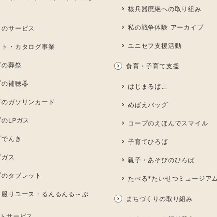
核兵器廃絶への取り組み
私の戦争体験 アーカイブ
しのサービス
ユニセフ支援活動
ット・カタログ事業
プの葬祭
食育・子育て支援
プの補聴器
はじまるばこ
プのガソリンカード
めばえバッグ
のLPガス
コープのえほんでスマイル
プでんき
子育てひろば
プガス
親子・あそびのひろば
プのタブレット
たべる*たいせつミュージア
も服リユース・るんるんる～ぷ
まちづくりの取り組み
トサービス