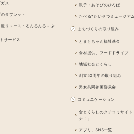
プガス
親子・あそびのひろば
プのタブレット
たべる*たいせつミュージア
も服リユース・るんるんる～ぷ
まちづくりの取り組み
トサービス
とまとちゃん福祉基金
食材提供、フードドライブ
地域社会とくらし
創立50周年の取り組み
男女共同参画委員会
コミュニケーション
食とくらしのクチコミサイト
ナ！」
アプリ、SNS一覧