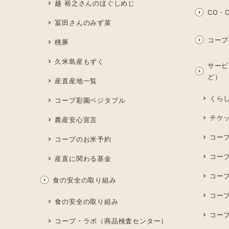
越 裕之さんのほぐしめじ
CO・O
冨田さんのみず菜
コープ
桃豚
久米島産もずく
サービ
ど）
産直産地一覧
くら
コープ彩園ベジタブル
チケ
農産安心宣言
コー
コープのお米予約
コー
産直に関わる基金
コー
食の安全の取り組み
コープ
食の安全の取り組み
コー
コープ・ラボ（商品検査センター）