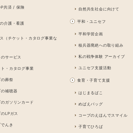
P共済 / 保険
自然共生社会に向けて
平和・ユニセフ
の介護・看護
平和学習企画
ス（チケット・カタログ事業な
核兵器廃絶への取り組み
私の戦争体験 アーカイブ
しのサービス
ユニセフ支援活動
ット・カタログ事業
プの葬祭
食育・子育て支援
プの補聴器
はじまるばこ
プのガソリンカード
めばえバッグ
のLPガス
コープのえほんでスマイル
プでんき
子育てひろば