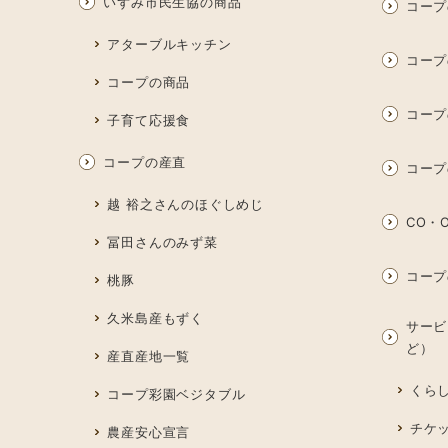
いずみ市民生協の商品
コープ
アターブルキッチン
コープ
コープの商品
コープ
子育て応援食
コープの産直
コープ
越 裕之さんのほぐしめじ
CO・O
冨田さんのみず菜
コープ
桃豚
久米島産もずく
サービ
ど）
産直産地一覧
くら
コープ彩園ベジタブル
チケ
農産安心宣言