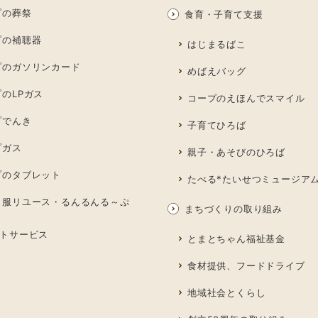
プの葬祭
食育・子育て支援
プの補聴器
はじまるばこ
プのガソリンカード
めばえバッグ
のLPガス
コープのえほんでスマイル
プでんき
子育てひろば
プガス
親子・あそびのひろば
プのタブレット
たべる*たいせつミュージア
も服リユース・るんるんる～ぷ
まちづくりの取り組み
トサービス
とまとちゃん福祉基金
食材提供、フードドライブ
地域社会とくらし