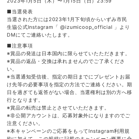
2023年1月5日（木）〜1月15日（日）23:59
■当選発表
当選された方には2023年1月下旬頃からいずみ市民
生協公式Instagram「 @izumicoop_official 」より
DMにてご連絡いたします。
■注意事項
※賞品の発送は日本国内に限らせていたただきます。
※賞品の返品・交換は承れませんのでご了承くださ
い。
※当選通知受信後、指定の期日までにプレゼントお届
け先等の必要事項を指定の方法でご連絡ください。期
日を過ぎても返答がない場合、当選権利は別の方へ移
行となります。
※賞品の転売は禁止とさせていただきます。
※非公開アカウントは、応募対象外になりますのでご
注意ください。
※本キャンペーンのご応募をもってInstagram利用規
約に加えて、この投稿に記載のキャンペーン概要に合