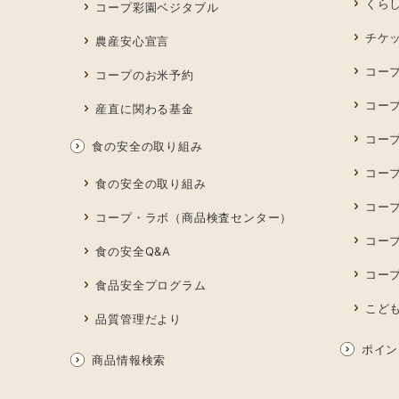
くら
コープ彩園ベジタブル
チケ
農産安心宣言
コー
コープのお米予約
コー
産直に関わる基金
コー
食の安全の取り組み
コープ
食の安全の取り組み
コー
コープ・ラボ（商品検査センター）
コー
食の安全Q&A
コー
食品安全プログラム
こど
品質管理だより
ポイン
商品情報検索