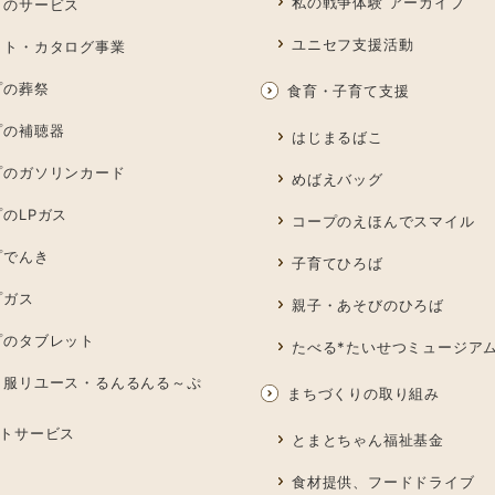
私の戦争体験 アーカイブ
しのサービス
ユニセフ支援活動
ット・カタログ事業
プの葬祭
食育・子育て支援
プの補聴器
はじまるばこ
プのガソリンカード
めばえバッグ
のLPガス
コープのえほんでスマイル
プでんき
子育てひろば
プガス
親子・あそびのひろば
プのタブレット
たべる*たいせつミュージア
も服リユース・るんるんる～ぷ
まちづくりの取り組み
トサービス
とまとちゃん福祉基金
食材提供、フードドライブ