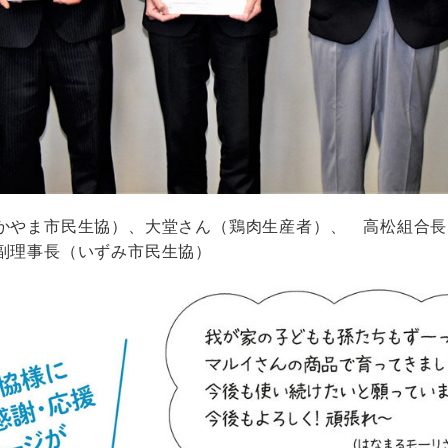
かやま市民生協）、大堂さん（鶏肉生産者）、 高松組合長
副理事長（いずみ市民生協）