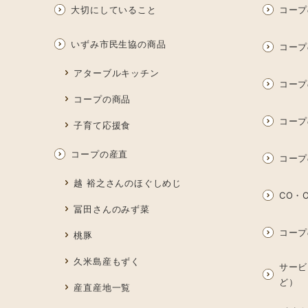
大切にしていること
コープ
いずみ市民生協の商品
コープ
アターブルキッチン
コープ
コープの商品
コープ
子育て応援食
コープの産直
コープ
越 裕之さんのほぐしめじ
CO・O
冨田さんのみず菜
コープ
桃豚
久米島産もずく
サービ
ど）
産直産地一覧