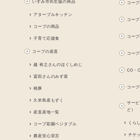
いずみ市民生協の商品
コープ
アターブルキッチン
コープ
コープの商品
コープ
子育て応援食
コープの産直
コープ
越 裕之さんのほぐしめじ
CO・O
冨田さんのみず菜
コープ
桃豚
久米島産もずく
サービ
ど）
産直産地一覧
くら
コープ彩園ベジタブル
チケ
農産安心宣言