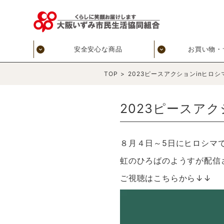
安全安心な商品
お買い物・
TOP
>
2023ピースアクションinヒロ
2023ピースア
８月４日～5日にヒロシマ
虹のひろばのようすが配信
ご視聴はこちらから↓↓