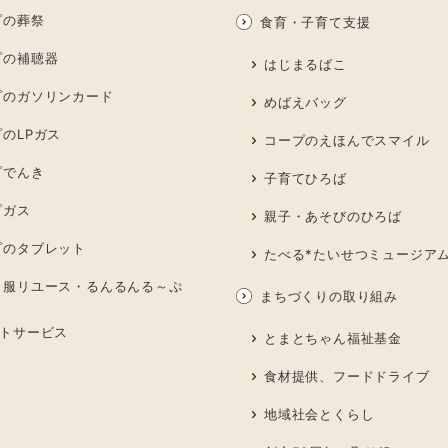
プの葬祭
食育・子育て支援
プの補聴器
はじまるばこ
プのガソリンカード
めばえバッグ
のLPガス
コープのえほんでスマイル
プでんき
子育てひろば
プガス
親子・あそびのひろば
プのタブレット
たべる*たいせつミュージア
も服リユース・るんるんる～ぷ
まちづくりの取り組み
トサービス
とまとちゃん福祉基金
食材提供、フードドライブ
地域社会とくらし