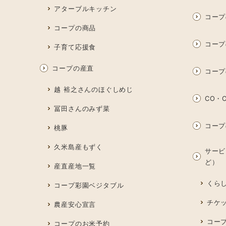
アターブルキッチン
コープ
コープの商品
コープ
子育て応援食
コープの産直
コープ
越 裕之さんのほぐしめじ
CO・O
冨田さんのみず菜
コープ
桃豚
久米島産もずく
サービ
ど）
産直産地一覧
くら
コープ彩園ベジタブル
チケ
農産安心宣言
コー
コープのお米予約