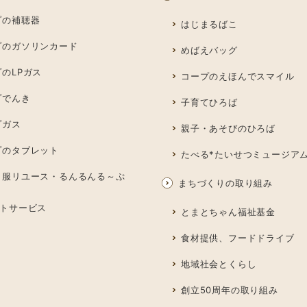
プの補聴器
はじまるばこ
プのガソリンカード
めばえバッグ
のLPガス
コープのえほんでスマイル
プでんき
子育てひろば
プガス
親子・あそびのひろば
プのタブレット
たべる*たいせつミュージア
も服リユース・るんるんる～ぷ
まちづくりの取り組み
トサービス
とまとちゃん福祉基金
食材提供、フードドライブ
地域社会とくらし
創立50周年の取り組み