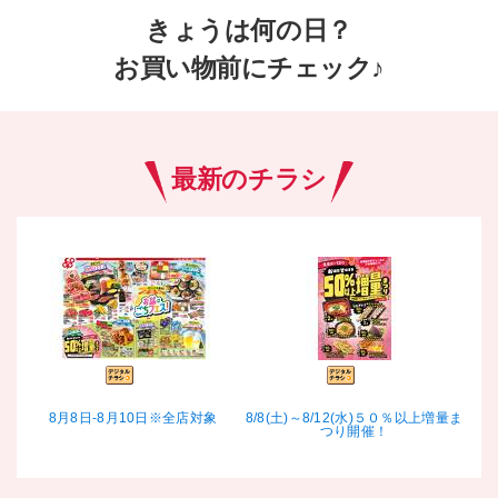
きょうは何の日？
お買い物前にチェック♪
最新のチラシ
8月8日-8月10日※全店対象
8/8(土)～8/12(水)５０％以上増量ま
8
つり開催！