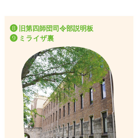
❽
旧第四師団司令部説明板
❾
ミライザ裏