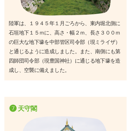
陸軍は、１９４５年１月ごろから、東内堀北側に
石垣地下１５ｍに、高さ・幅２ｍ、長さ３００ｍ
の巨大な地下壕を中部管区司令部（現ミライザ）
と通じるように造成しました。また、南側にも第
四師団司令部（現豊国神社）に通じる地下壕を造
成し、空襲に備えました。
❼
天守閣