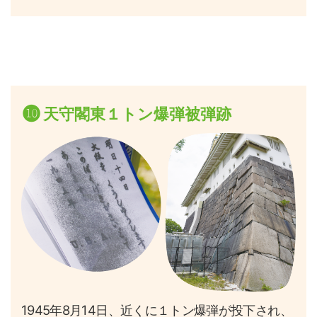
❿
天守閣東１トン爆弾被弾跡
1945年8月14日、近くに１トン爆弾が投下され、