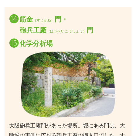
⓮
筋金
門・
（すじがね）
砲兵工廠
門
（ほうへいこうしょう）
⓯
化学分析場
大阪砲兵工廠門があった場所。堀にある門は、大
阪城の東側に広がる砲兵工廠の搬入口でした。す