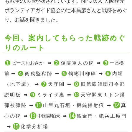
も戦争の爪痕が残されています。NPO法人 大阪観光
ボランティアガイド協会の辻本昌彦さんと戦跡をめぐ
り、お話を聞きました。
今回、案内してもらった戦跡めぐ
りのルート
❷
❶
❸
ピースおおさか
傷痍軍人の碑
一番櫓
❹
❺
❻
前
衛戌監獄跡
鶴彬川柳碑
内堀
❼
❽
（地下壕）
天守閣
旧第四師団司令部
❾
❿
説明板
ミライザ裏
天守閣東１トン爆
⓫
⓬
弾被弾跡
山里丸石垣・機銃掃射痕
真
⓮
⓭
心の碑
中国製狛犬
筋金門・砲兵工廠門
⓯
化学分析場