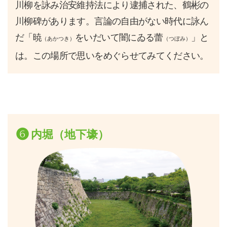
川柳を詠み治安維持法により逮捕された、鶴彬の
川柳碑があります。言論の自由がない時代に詠ん
だ「暁
をいだいて闇にゐる蕾
」と
（あかつき）
（つぼみ）
は。この場所で思いをめぐらせてみてください。
❻
内堀（地下壕）