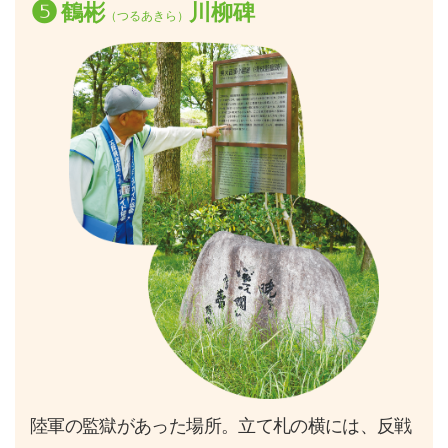
❺
鶴彬
川柳碑
（つるあきら）
陸軍の監獄があった場所。立て札の横には、反戦