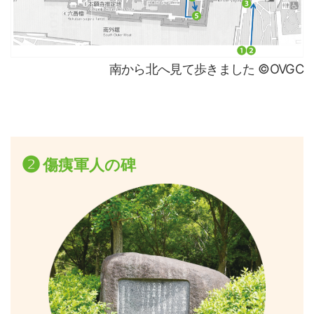
南から北へ見て歩きました ©OVGC
❷
傷痍軍人の碑