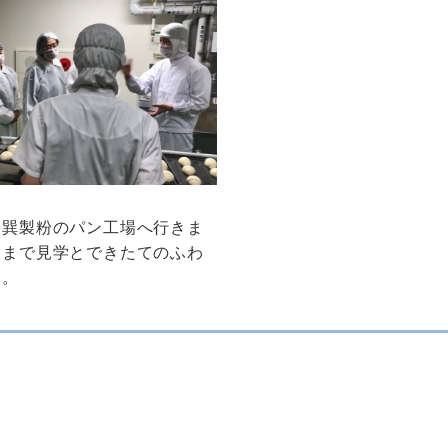
た巽製粉のパン工場へ行きま
るまで見学とできたてのふわ
！。