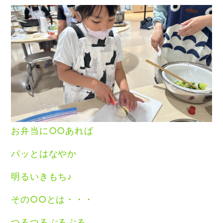
お弁当に○○あれば
パッとはなやか
明るいきもち♪
その○○とは・・・
つるつるぷるぷる