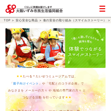
TOP
>
安心安全な商品
>
食の安全の取り組み（スマイルストーリー）
>
★★
たべる＊たいせつミュージアムでは、
「
親子向けイベント
」や「宅配とのコラボ企画」で
みなさまを メーカーの方々 や 地域の専門家の方々 と
★★
つなげる活動 を行っています