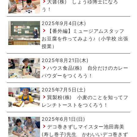
大醤(株) しょうゆ博士になろ
う！
2025年9月4日(木)
【番外編】ミュージアムスタッフ
お豆腐を作ってみよう♪（小学校 出張
授業）
2025年8月21日(木)
ハウス食品(株) 自分だけのカレー
パウダーをつくろう！
2025年7月5日(土)
巽製粉(株) 小麦のことを知ってフ
レンチトーストをつくろう！
2025年6月1日(日)
デコ巻きずしマイスター池田壽美
(寿し巻子)先生 かわいいデコ巻きず